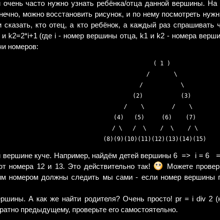
 очень часто нужно узнать ребёнка/отца данной вершины. На 
ечно, можно восстановить рисунок, и по нему посмотреть нужны
 сказать, кто отец, а кто ребёнок, а каждый раз спрашивать 
 и k2=2*i+1 (где i - номер вершины отца, k1 и k2 - номера вер
чи номеров:
           ( 1 )       

         /       \     

       /           \   

     (2)           (3) 

    /    \        /    \  

  (4)   (5)     (6)    (7)  

  / \   /  \    /  \    / \  

вершине куче. Например, найдём детей вершины 6 => i = 6 => k1
т номера 12 и 13. Это действительно так!
Можете провери
м номером должны следить мы сами - если номер вершины пр
шины. А как же найти родителя? Очень просто! pr = i div 2 
братно предыдущему, проверьте его самостоятельно.