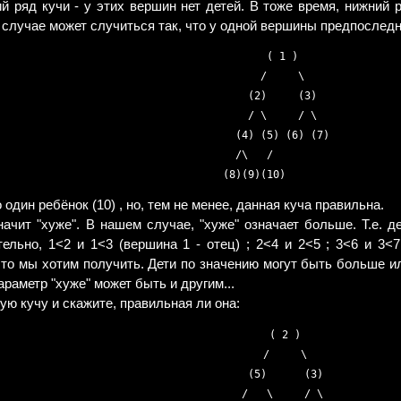
 ряд кучи - у этих вершин нет детей. В тоже время, нижний 
 случае может случиться так, что у одной вершины предпоследне
       ( 1 )       

      /     \      

    (2)     (3)    

    / \     / \    

  (4) (5) (6) (7)  

  /\   /           

 один ребёнок (10) , но, тем не менее, данная куча правильна.
начит "хуже". В нашем случае, "хуже" означает больше. Т.е. 
ельно, 1<2 и 1<3 (вершина 1 - отец) ; 2<4 и 2<5 ; 3<6 и 3<
 что мы хотим получить. Дети по значению могут быть больше и
раметр "хуже" может быть и другим...
ю кучу и скажите, правильная ли она:
        ( 2 )       

       /     \      

     (5)      (3)    

    /   \     / \    
