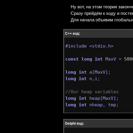
Ну вот, на этом теория законч
Сразу прейдём к коду и посте
Для начала объявим глобаль
С++ код:
#include <stdio.h>
const
long
int
 MaxV = 
500
long
int
long
int
 n,i;

//Our heap variables
long
int
long
int
Delphi код: