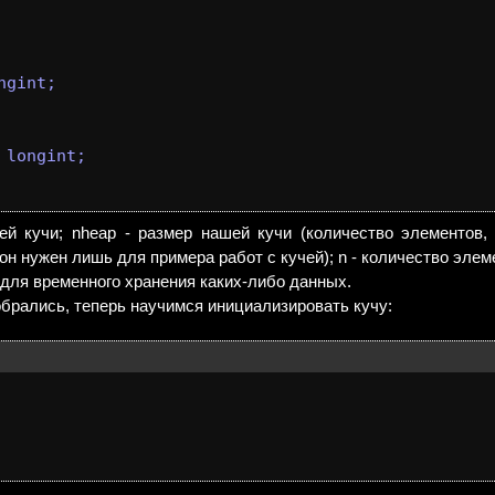
ngint;

 longint;

ей кучи; nheap - размер нашей кучи (количество элементов,
н нужен лишь для примера работ с кучей); n - количество элеме
, для временного хранения каких-либо данных.
зобрались, теперь научимся инициализировать кучу: