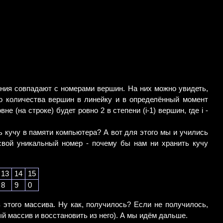
ния совпадают с номерами вершин. На них можно увидеть,
о количества вершин в линейку и в определённый момент
 (на строке) будет ровно 2 в степени (i-1) вершин, где i -
ь кучу в памяти компьютера? А вот для этого мы и учились
свой уникальный номер - почему бы нам ни хранить кучу
13
14
15
8
9
0
 этого массива. Ну как, получилось? Если не получилось,
й массив и восстановить из него). А мы идём дальше.