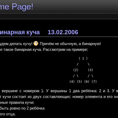
инарная куча
13.02.2006
будем делать кучу!
Причём не обычную, а бинарную!
е такое бинарная куча. Рaссмотрим на примере:
     ( 1 )     

    /     \    

  (2)     (3)  

  / \     / \  

 вершине с номером 1. У вершины 1 два ребёнка: 2 и 3. У в
т кучи состоит из двух составляющих: номер элемента и его з
вные правила кучи:
быть ровно по 2 ребёнка
его отца.