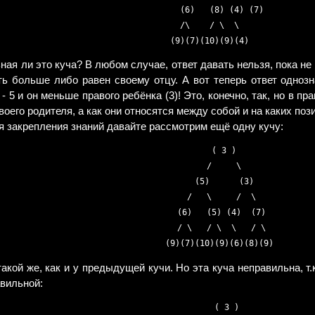
  (6)   (8) (4) (7)  

  /\    / \  \       

ьная ли это куча? В любом случае, ответ давать нельзя, пока н
ь больше либо равен своему отцу. А вот теперь ответ одноз
 5 и он меньше правого ребёнка (3)! Это, конечно, так, но в пр
оего родителя, а как они относятся между собой и на каких позиц
я закрепления знаний давайте рассмотрим ещё одну кучу:
        ( 3 )       

       /     \      

     (5)      (3)    

    /   \     /  \    

  (6)   (5) (4)  (7)  

  / \   / \  \   / \  

такой же, как и у предыдущей кучи. Но эта куча неправильна, т
авильной:
         ( 3 )       
