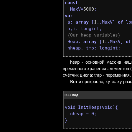
const

  MaxV=
5000
var

 a: 
array
 [
1
..MaxV] 
of
 lo
 n,i: longint;

{Our heap variables}
 Heap: 
array
 [
1
..MaxV] 
of
 nheap, tmp: longint; 
heap - основной массив наш
временного хранения элементов (о
счётчик цикла; tmp - переменная
Вот и прекрасно, ху ис ху ра
C++ код:
void InitHeap(void){

  nheap = 0;

} 