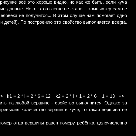
рисунке всё это хорошо видно, но как же быть, если куча
е данные. Но от этого легче не станет - компьютер сам не
человека не получится... В этом случае нам помогает одно
шин детей). По построению это свойство выполняется всегда.
 = 2 * i = 2 * 6 = 12, k2 = 2 * i + 1 = 2 * 6 + 1 = 13 =>
ть на любой вершине - свойство выполнится. Однако за
евысил количество вершин в куче, то такая вершина не
(номер отца вершины равен номеру ребёнка, целочисленно