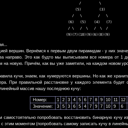
      /         \      

    (5)         (3)    

   /   \        /   \   

 (6)   (5)    (4)   (7) 

 / \   /  \   /  \  /   

я...
ией вершин. Вернёмся к первым двум пирамидам - у них значе
ва направо. Это как будто мы выписываем все номера от 1 д
 на новую. Причём, как вы уже заметили, на каждом новом уровне
авила кучи, знаем, как нумеруются вершины. Но как же хранит
ера. При правильной расстановке у каждого элемента будет 
линейный массив нашу последнюю кучу:
Номер:
1
2
3
4
5
6
7
8
9
10
11
12
Значение:
3
5
3
6
5
4
7
9
7
10
9
6
м самостоятельно попробовать восстановить бинарную кучу из
 с этим моментом (попробовать самому записать кучу в линейны