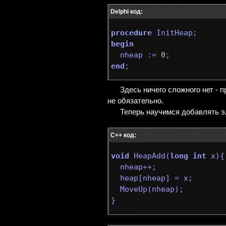
Delphi код:
procedure
InitHeap
;
begin

  nheap := 
0
end
; 
Здесь ничего сложного нет - 
не обязательно.
Теперь научимся добавлять э
C++ код:
void
 HeapAdd(
long
int
 x){

  nheap++;

  heap[nheap] = x;

  MoveUp(nheap);

} 