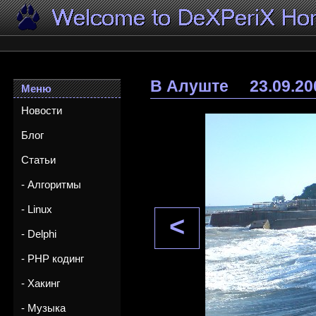
В Алуште
23.09.20
Меню
Новости
Блог
Статьи
- Алгоритмы
- Linux
<
- Delphi
- PHP кодинг
- Хакинг
- Музыка