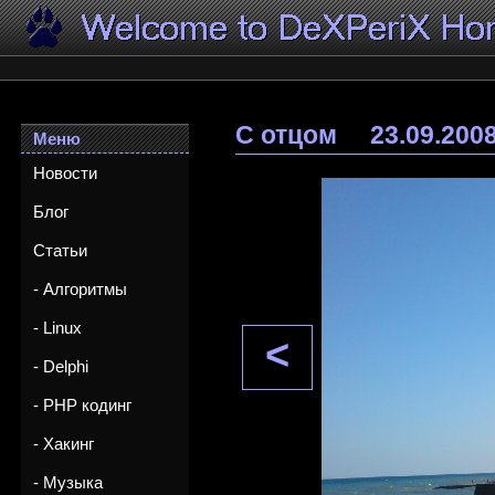
С отцом
23.09.200
Меню
Новости
Блог
Статьи
- Алгоритмы
- Linux
<
- Delphi
- PHP кодинг
- Хакинг
- Музыка