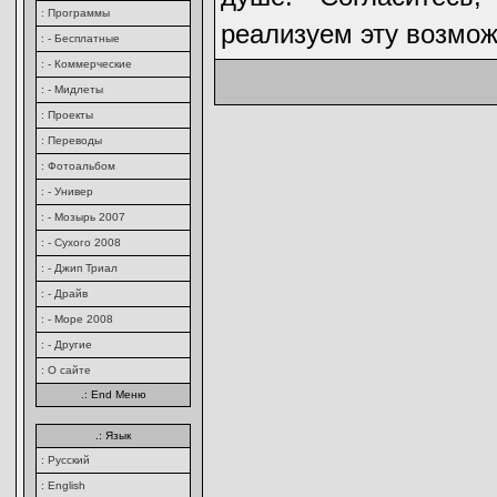
: Программы
реализуем эту возмож
: - Бесплатные
: - Коммерческие
: - Мидлеты
: Проекты
: Переводы
: Фотоальбом
: - Универ
: - Мозырь 2007
: - Сухого 2008
: - Джип Триал
: - Драйв
: - Море 2008
: - Другие
: О сайте
.: End Меню
.: Язык
: Русский
: English