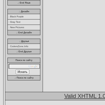
.: End Язык
.: Дизайн
: Black Purple
: Gray Text
: New Pictures
.: End Дизайн
.: Друзья
: CodersZone.Info
.: End Друзья
Поиск по сайту
.: Поиск по сайту
Valid XHTML 1.0