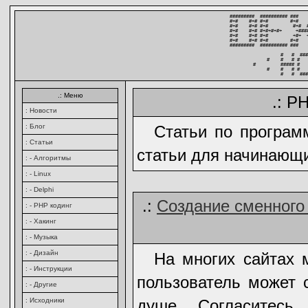
#########  ########## ###   
#+#    #+# #+#        #+#   
#+#    #+# #+#         #+#  
#+#    #+# #+#+#+#+     +###
#+#    #+# #+#         +#+  
#+#    #+# #+#        #+#   
#########  ########## ###   
          #   #  ###
     #    #   # #   
#         ##### #   
     #    #   # #   
          #   #  ###
.: Меню
.: P
: Новости
: Блог
Статьи по програм
: Статьи
статьи для начинающ
: - Алгоритмы
: - Linux
: - Delphi
.:
Создание сменного
: - PHP кодинг
: - Хакинг
: - Музыка
: - Дизайн
На многих сайтах 
: - Инструкции
пользователь может 
: - Другие
: Исходники
душе. Согласитесь