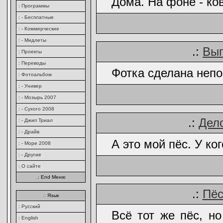
Дома. На фоне - ков
: Программы
: - Бесплатные
: - Коммерческие
: - Мидлеты
.:
Вып
: Проекты
: Переводы
Фотка сделана неп
: Фотоальбом
: - Универ
: - Мозырь 2007
: - Сухого 2008
.:
Дел
: - Джип Триал
: - Драйв
А это мой пёс. У ког
: - Море 2008
: - Другие
: О сайте
.: End Меню
.:
Пёс
.: Язык
: Русский
Всё тот же пёс, но
: English