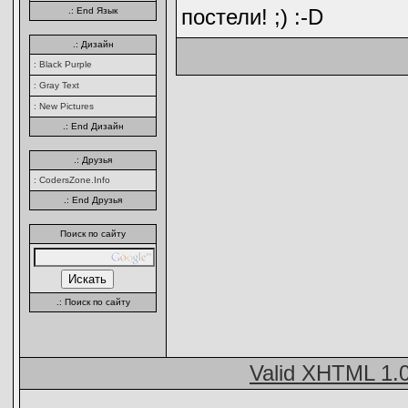
постели! ;) :-D
.: End Язык
.: Дизайн
: Black Purple
: Gray Text
: New Pictures
.: End Дизайн
.: Друзья
: CodersZone.Info
.: End Друзья
Поиск по сайту
.: Поиск по сайту
Valid XHTML 1.0