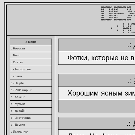
#########  ########## ###   
#+#    #+# #+#        #+#   
#+#    #+# #+#         #+#  
#+#    #+# #+#+#+#+     +###
#+#    #+# #+#         +#+  
#+#    #+# #+#        #+#   
#########  ########## ###   
          #   #  ###
     #    #   # #   
#         ##### #   
     #    #   # #   
          #   #  ###
.: Меню
.:
: Новости
: Блог
Фотки, которые не 
: Статьи
: - Алгоритмы
: - Linux
.:
: - Delphi
: - PHP кодинг
Хорошим ясным зим
: - Хакинг
: - Музыка
: - Дизайн
: - Инструкции
.:
: - Другие
: Исходники