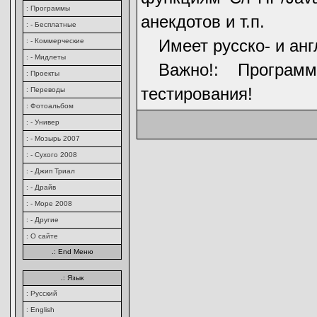
: Программы
анекдотов и т.п.
: - Бесплатные
Имеет русско- и ан
: - Коммерческие
: - Мидлеты
Важно!: Програм
: Проекты
тестирования!
: Переводы
: Фотоальбом
: - Универ
: - Мозырь 2007
: - Сухого 2008
: - Джип Триал
: - Драйв
: - Море 2008
: - Другие
: О сайте
.: End Меню
.: Язык
: Русский
: English