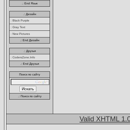
.: End Язык
.: Дизайн
: Black Purple
: Gray Text
: New Pictures
.: End Дизайн
.: Друзья
: CodersZone.Info
.: End Друзья
Поиск по сайту
.: Поиск по сайту
Valid XHTML 1.0