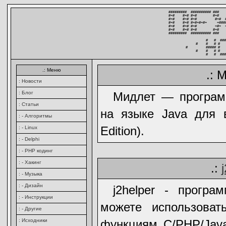
#########  ########## ###   
#+#    #+# #+#        #+#   
#+#    #+# #+#         #+#  
#+#    #+# #+#+#+#+     +###
#+#    #+# #+#         +#+  
#+#    #+# #+#        #+#   
#########  ########## ###   
          #   #  ###
     #    #   # #   
#         ##### #   
     #    #   # #   
          #   #  ###
.: Меню
.: 
: Новости
: Блог
Мидлет — програм
: Статьи
на языке Java для 
: - Алгоритмы
Edition).
: - Linux
: - Delphi
: - PHP кодинг
: - Хакинг
.:
: - Музыка
: - Дизайн
j2helper - прогр
: - Инструкции
можете использоват
: - Другие
: Исходники
функциям C/PHP/Java