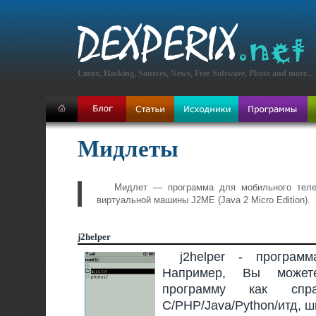
Linux, Hacking, Sources, News, Free Software, Photo and more...
Мидлеты
Мидлет — программа для мобильного теле
виртуальной машины J2ME (Java 2 Micro Edition).
j2helper
j2helper - програ
Например, Вы может
программу как спр
C/PHP/Java/Python/итд, ш