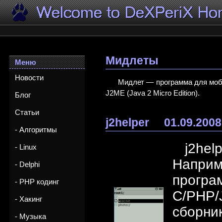
Мидлеты
Меню
Новости
Мидлет — программа для моб
J2ME (Java 2 Micro Edition).
Блог
Статьи
j2helper
01.09.2008
- Алгоритмы
j2hel
- Linux
Наприм
- Delphi
програ
- PHP кодинг
C/PHP/J
- Хакинг
сборник
- Музыка