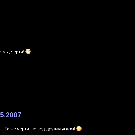
7
о мы, черти!
05.2007
Те же черти, но под другим углом!