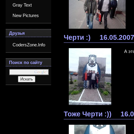
Gray Text
New Pictures
Друзья
Черти :)
16.05.200
CodersZone.Info
А эт
Поиск по сайту
Тоже Черти :))
16.