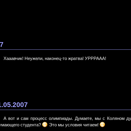
07
Хааавчик! Неужели, наконец-то жратва! УРРРААА!
1.05.2007
А вот и сам процесс олимпиады. Думаете, мы с Коляном д
умающего студента?
Это мы условия читаем!