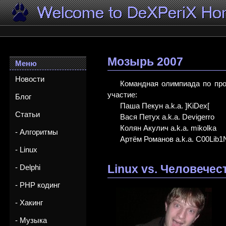
Мозырь 2007
Меню
Новости
Командная олимпиада по про
участие:
Блог
Паша Пекун a.k.a. ]KiDex[
Статьи
Вася Петух a.k.a. Devigerro
Колян Акулич a.k.a. mikolka
- Алгоритмы
Артём Романов a.k.a. C00Lib1N 
- Linux
Linux vs. Человечес
- Delphi
- PHP кодинг
- Хакинг
- Музыка