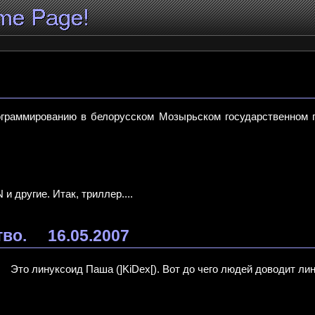
граммированию в белорусском Мозырьском государственном 
и другие. Итак, триллер....
тво.
16.05.2007
Это линуксоид Паша (]KiDex[). Вот до чего людей доводит лину