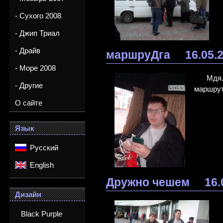
- Сухого 2008
- Джип Триал
- Драйв
маршруДга
16.05.
- Море 2008
Мдя.
- Другие
маршрут
О сайте
Язык
Русский
English
Дружно чешем
16.
Дизайн
Black Purple