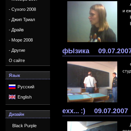
- Сухого 2008
и еж
- Джип Триал
- Драйв
- Море 2008
фЫзика
09.07.200
- Другие
О сайте
сту
Язык
Русский
English
ехх... :)
09.07.2007
Дизайн
Black Purple
пол