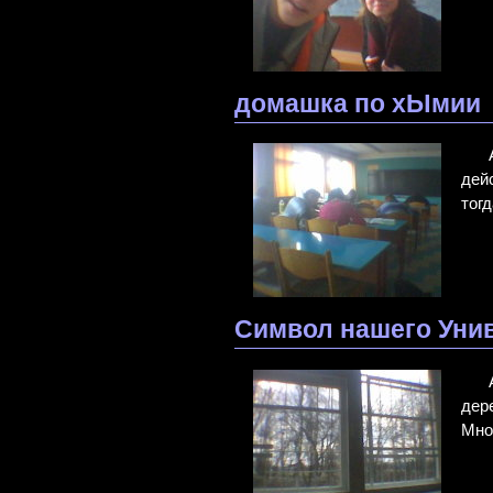
домашка по хЫмии
дей
тог
Символ нашего Уни
дер
Мно