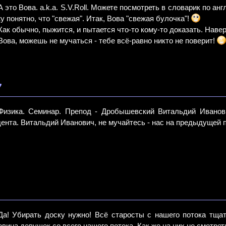
А это Вова. a.k.a. S.V.Roll. Можете посмотреть в словарик по англ
у понятно, что "свежая". Итак, Вова "свежая булочка"!
Как обычно, пыжится, и пытается что-то кому-то доказать. Навер
Вова, можешь не мучаться - тебе всё-равно никто не поверит!
7
Физика. Семинар. Препод - Дробышевский Витальдий Иванов
дента. Витальдий Иванович, не мучайтесь - нас на предыдущей 
Да! Убирать доску нужно! Всё старосты с нашего потока тща
овина девушек со всего нашего потока. Как же на них не смотре