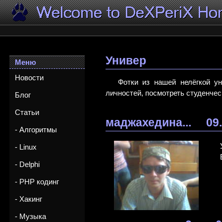
Универ
Меню
Новости
Фотки из нашей нелёгкой у
личностей, посмотреть студенчес
Блог
Статьи
маджахедина...
09
- Алгоритмы
- Linux
- Delphi
- PHP кодинг
- Хакинг
- Музыка