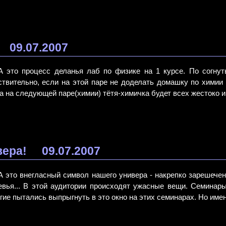
09.07.2007
А это процесс деланья лаб по физике на 1 курсе. По согнут
ствительно, если на этой паре не доделать домашку по химии (к
да на следующей паре(химии) тётя-химичка будет всех жестоко им
вера!
09.07.2007
А это внегласный символ нашего универа - накрепко зарешече
евья... В этой аудитории происходят ужасные вещи. Семинары
гие пытались выпрыгнуть в это окно на этих семинарах. Но имен