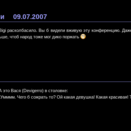
ии
09.07.2007
Bigi расколбасило. Вы б видели вживую эту конференцию. Да
ьше, чтоб народ тоже мог дико поржать
А это Вася (Devigerro) в столовке:
-Умммм. Чего б сожрать то? Ой какая девушка! Какая красивая! 