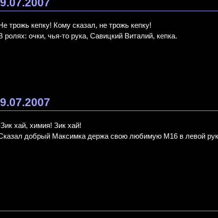
9.07.2007
Не трожь кепку! Кому сказал, не трожь кепку!
В ролях: очки, чья-то рука, Савицкий Виталий, кепка.
9.07.2007
-Зик хай, химия! Зик хай!
Сказал добрый Максимка держа свою любимую М16 в левой руке