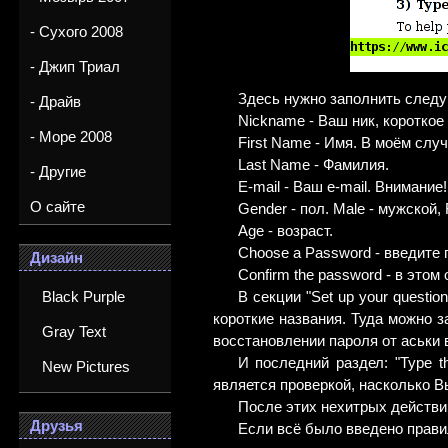
- Сухого 2008
- Джип Триал
Здесь нужно заполнить след
- Драйв
Nickname - Ваш ник, короткое
- Море 2008
First Name - Имя. В моём слу
Last Name - Фамилия.
- Другие
E-mail - Ваш e-mail. Внимани
О сайте
Gender - пол. Male - мужской,
Age - возраст.
Choose a Password - введите 
Дизайн
Confirm the password - в это
Black Purple
В секции "Set up your questi
короткие названия. Туда можно 
Gray Text
восстановлении пароля от аськи 
И последний раздел: "Type t
New Pictures
является проверкой, насколько 
После этих нехитрых действий
Друзья
Если всё было введено правил