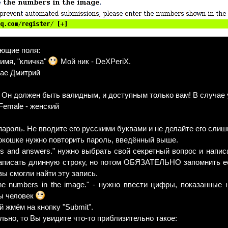
ующие поля:
 имя, "кличка"
Мой ник - DeXPeriX.
чае Дмитрий
е! Он должен быть валидным, и доступным только вам! В случае 
 Female - женский
пароль. Не вводите его русскими буквами и не делайте его сл
м окошке нужно повторить пароль, введённый выше.
ons and answers." нужно выбрать свой секретный вопрос и напи
записать длинную строку, но потом ОБЯЗАТЕЛЬНО запомнить её 
вы смогли найти эту запись.
he numbers in the image." - нужно ввести цифры, показанные 
Вы человек
 жмём на кнопку "Submit".
ьно, то Вы увидите что-то приблизительно такое: