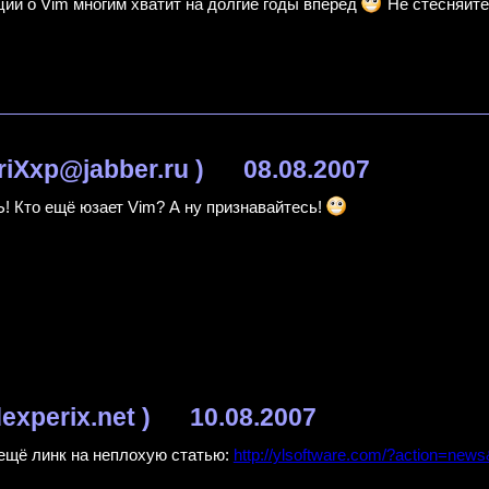
ции о Vim многим хватит на долгие годы вперёд
Не стесняйте
riXxp@jabber.ru )
08.08.2007
Ъ! Кто ещё юзает Vim? А ну признавайтесь!
/dexperix.net )
10.08.2007
 ещё линк на неплохую статью:
http://ylsoftware.com/?action=ne