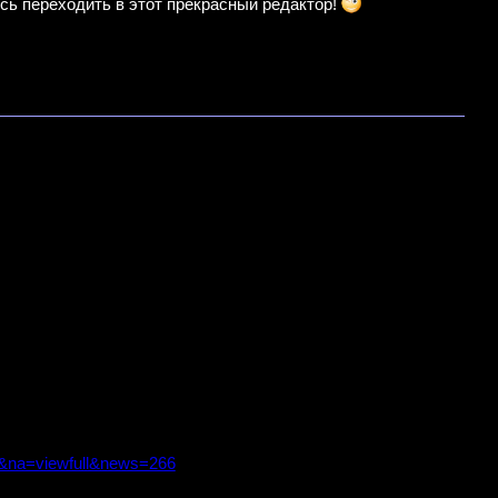
сь переходить в этот прекрасный редактор!
ws&na=viewfull&news=266