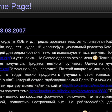
8.08.2007
 сидел в KDE и для редактирования текстов использовал Kat
vim, ведь есть чудесный и полнофункциональный редактор Kate.
дей для редактирования текстов используют emacs или vim. По
vim.org/
) и установить. Но Gentoo сделала это за меня
Также ж
не получится. Придётся немного поучиться. Одним из луч
de.xml
"Изучение vi по шпаргалке". По этой шпаргалке можно пон
, то тогда можно продолжать улучшать свои навыки.
ё о Vim", который создал глубокоуважаемый Pento. Там можно н
 литературу можно найти на сайте
http://linuxcenter.ru/enc/textm
Вам поможет тема
http://linuxforum.ru/index.php?showtopic=36820
"Т
Vim - полностью кроссплатформенное приложение. Так что мож
вой, полностью настроенный vim, на работе/учёбе/в 