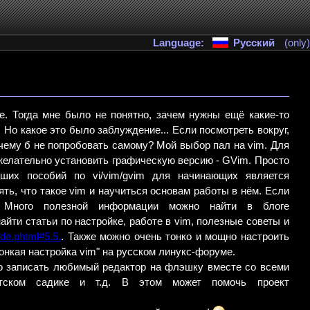
Language:
Русский
(only)
e. Тогда мне было не понятно, зачем нужны ещё какие-то
 Но какое это было заблуждение... Если посмотреть вокруг,
чему б не попробовать самому? Мой выбор пал на vim. Для
елательно установить графическую версию - GVim. Просто
ших пособий по vi/vim/gvim для начинающих является
ять, что такое vim и научиться основам работы в нём. Если
 Много полезной информации можно найти в блоге
айти статьи по настройке, работе в vim, полезные советы и
ode.phtml#5.5.
. Также можно очень тонко и мощно настроить
онкая настройка vim" на русском линукс-форуме.
но записать любимый редактор на флэшку вместе со всеми
детском садике и т.д. В этом может помочь проект