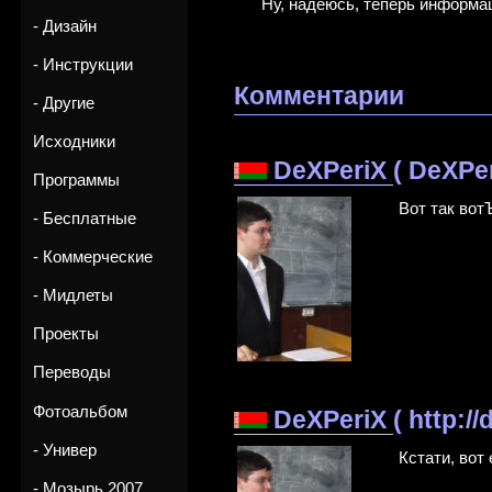
Ну, надеюсь, теперь информа
- Дизайн
- Инструкции
Комментарии
- Другие
Исходники
DeXPeriX
( DeXPe
Программы
Вот так вот
- Бесплатные
- Коммерческие
- Мидлеты
Проекты
Переводы
Фотоальбом
DeXPeriX
( http:/
- Универ
Кстати, вот
- Мозырь 2007