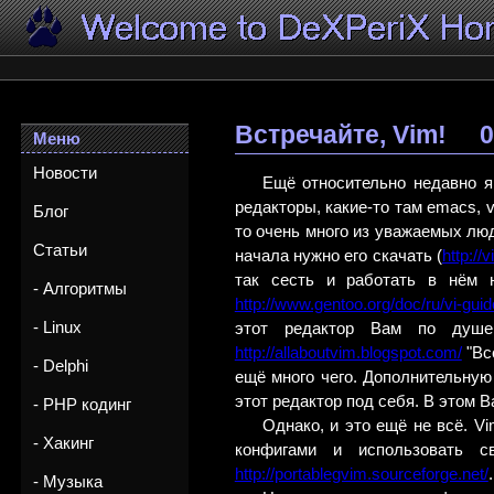
Встречайте, Vim!
0
Меню
Новости
Ещё относительно недавно я
редакторы, какие-то там emacs, 
Блог
то очень много из уважаемых лю
Статьи
начала нужно его скачать (
http://
так сесть и работать в нём 
- Алгоритмы
http://www.gentoo.org/doc/ru/vi-gui
- Linux
этот редактор Вам по душе
http://allaboutvim.blogspot.com/
"Вс
- Delphi
ещё много чего. Дополнительную
этот редактор под себя. В этом 
- PHP кодинг
Однако, и это ещё не всё. 
- Хакинг
конфигами и использовать с
http://portablegvim.sourceforge.net/
.
- Музыка